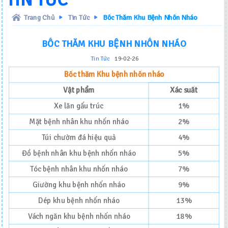
TIN TỨC
Trang Chủ
Tin Tức
Bốc Thăm Khu Bệnh Nhốn Nháo
BỐC THĂM KHU BỆNH NHỐN NHÁO
Tin Tức
19-02-26
B
ố
c th
ă
m Khu b
ệ
nh nh
ố
n nháo
V
ậ
t ph
ẩ
m
Xác su
ấ
t
Xe lăn gấu trúc
1%
Mặt bệnh nhân khu nhốn nháo
2%
Túi chườm đá hiệu quả
4%
Đồ bệnh nhân khu bệnh nhốn nháo
5%
Tóc bệnh nhân khu nhốn nháo
7%
Giường khu bệnh nhốn nháo
9%
Dép khu bệnh nhốn nháo
13%
Vách ngăn khu bệnh nhốn nháo
18%